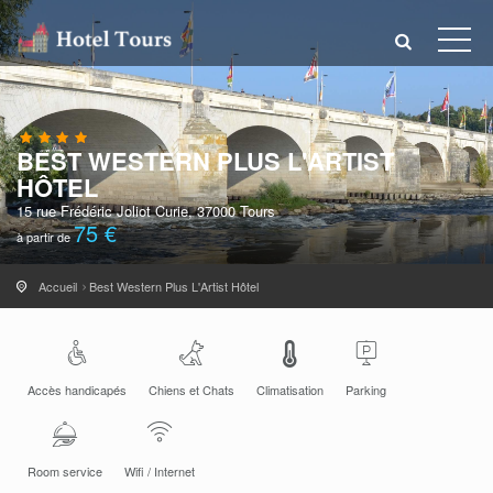
BEST WESTERN PLUS L'ARTIST
HÔTEL
15 rue Frédéric Joliot Curie, 37000 Tours
75 €
à partir de
Accueil
Best Western Plus L'Artist Hôtel
Accès handicapés
Chiens et Chats
Climatisation
Parking
Room service
Wifi / Internet