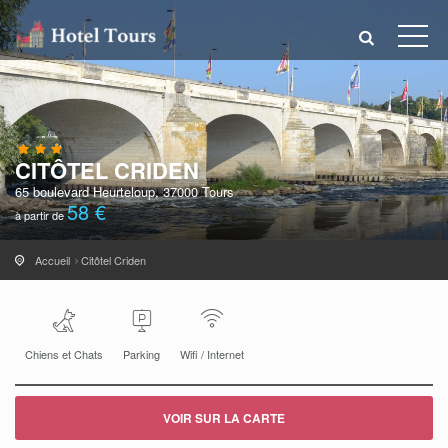
CITÔTEL CRIDEN
65 boulevard Heurteloup, 37000 Tours
58 €
à partir de
Accueil
Citôtel Criden
Chiens et Chats
Parking
Wifi / Internet
VOIR SUR LA CARTE