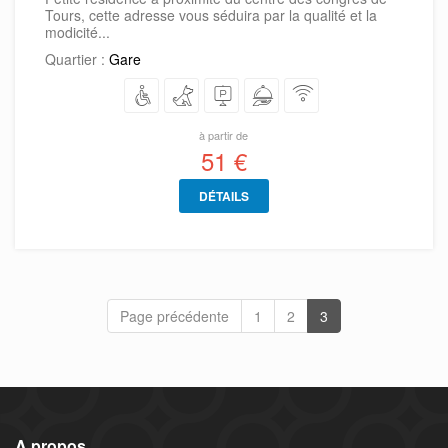
Tours, cette adresse vous séduira par la qualité et la
modicité...
Quartier :
Gare
à partir de
51 €
DÉTAILS
Page précédente
1
2
3
A propos