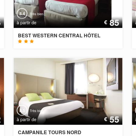
8.4
Très bien
6
85
€
à partir de
BEST WESTERN CENTRAL HÔTEL
8.5
Très bien
2
55
€
à partir de
CAMPANILE TOURS NORD