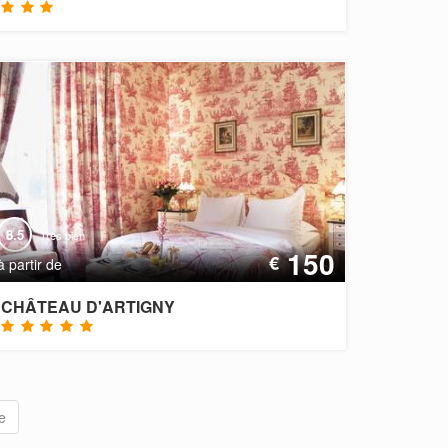
8.5
Très bien
150
€
à partir de
CHÂTEAU D'ARTIGNY
e