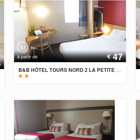
7.7
Bien
47
€
à partir de
5
B&B HÔTEL TOURS NORD 2 LA PETITE ARCHE