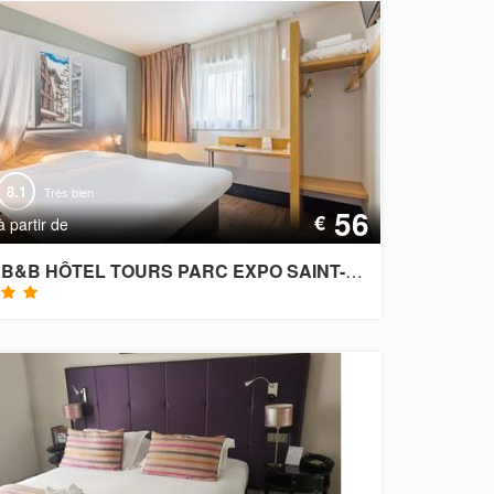
8.1
Très bien
56
€
à partir de
B&B HÔTEL TOURS PARC EXPO SAINT-AVERTIN