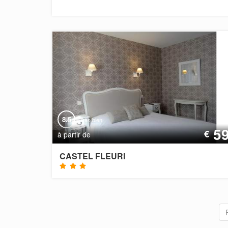
8.5
Très bien
5
€
à partir de
CASTEL FLEURI