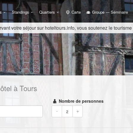
s
Standings
Quartiers
Carte
Groupe — Séminaire
vant votre séjour sur hoteltours.info, vous soutenez le tourisme
ôtel à Tours
Nombre de personnes
-
+