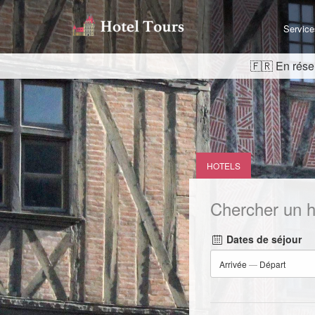
Service
En réser
HOTELS
Chercher un h
Dates de séjour
Arrivée
—
Départ