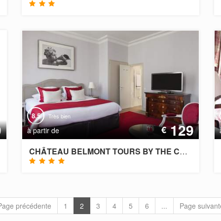
8.5
Très bien
9
129
€
à partir de
CHÂTEAU BELMONT TOURS BY THE CREST COLLECTION
Page précédente
1
2
3
4
5
6
...
Page suivant