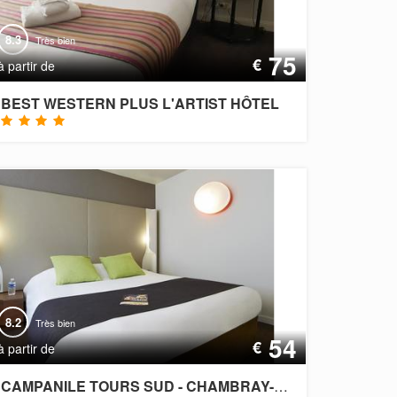
8.3
Très bien
75
€
à partir de
BEST WESTERN PLUS L'ARTIST HÔTEL
8.2
Très bien
54
€
à partir de
CAMPANILE TOURS SUD - CHAMBRAY-LÈS-TOURS