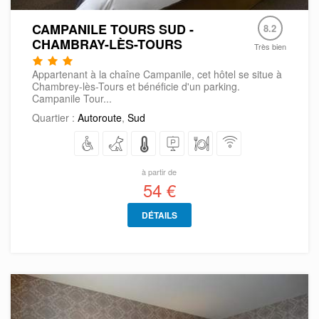
CAMPANILE TOURS SUD -
8.2
CHAMBRAY-LÈS-TOURS
Très bien
Appartenant à la chaîne Campanile, cet hôtel se situe à
Chambrey-lès-Tours et bénéficie d'un parking.
Campanile Tour...
Quartier :
Autoroute
,
Sud
à partir de
54 €
DÉTAILS